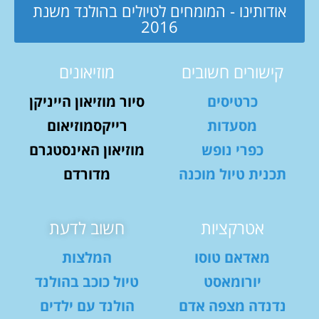
אודותינו - המומחים לטיולים בהולנד משנת
2016
קישורים חשובים
מוזיאונים
כרטיסים
סיור מוזיאון הייניקן
מסעדות
רייקסמוזיאום
כפרי נופש
מוזיאון האינסטגרם
תכנית טיול מוכנה
מדורדם
אטרקציות
חשוב לדעת
מאדאם טוסו
המלצות
יורומאסט
טיול כוכב בהולנד
נדנדה מצפה אדם
הולנד עם ילדים