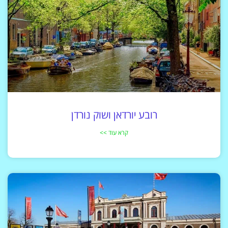
רובע יורדאן ושוק נורדן
קרא עוד >>