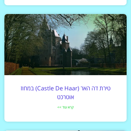
טירת דה האר (Castle De Haar) במחוז
אוטרכט
קרא עוד >>