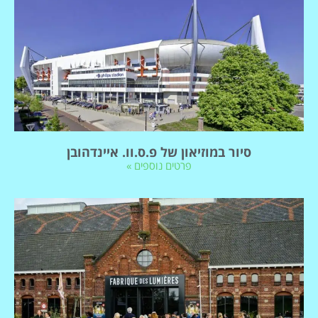
סיור במוזיאון של פ.ס.וו. איינדהובן
פרטים נוספים »