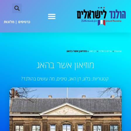
כרטיסים
|
מלונות
Home
»
ערים בהולנד
»
דן האג
»
מוזיאון אשר בהאג
מוזיאון אשר בהאג
קטגוריות:
בלוג
,
דן האג
,
טיפים
,
מה עושים בהולנד?