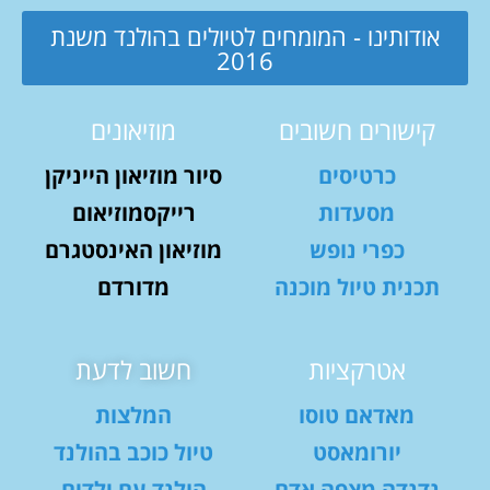
אודותינו - המומחים לטיולים בהולנד משנת
2016
קישורים חשובים
מוזיאונים
כרטיסים
סיור מוזיאון הייניקן
מסעדות
רייקסמוזיאום
כפרי נופש
מוזיאון האינסטגרם
תכנית טיול מוכנה
מדורדם
אטרקציות
חשוב לדעת
מאדאם טוסו
המלצות
יורומאסט
טיול כוכב בהולנד
נדנדה מצפה אדם
הולנד עם ילדים