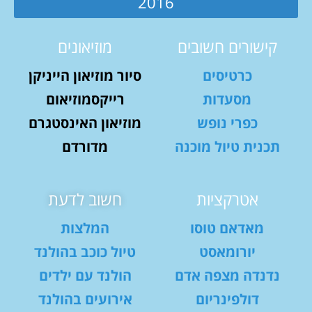
2016
קישורים חשובים
מוזיאונים
כרטיסים
סיור מוזיאון הייניקן
מסעדות
רייקסמוזיאום
כפרי נופש
מוזיאון האינסטגרם
תכנית טיול מוכנה
מדורדם
אטרקציות
חשוב לדעת
מאדאם טוסו
המלצות
יורומאסט
טיול כוכב בהולנד
נדנדה מצפה אדם
הולנד עם ילדים
דולפינריום
אירועים בהולנד