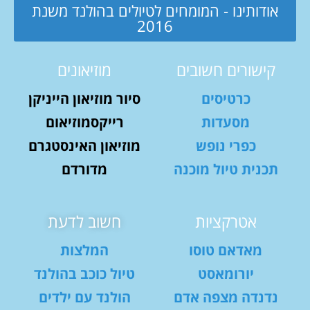
אודותינו - המומחים לטיולים בהולנד משנת
2016
קישורים חשובים
מוזיאונים
כרטיסים
סיור מוזיאון הייניקן
מסעדות
רייקסמוזיאום
כפרי נופש
מוזיאון האינסטגרם
תכנית טיול מוכנה
מדורדם
אטרקציות
חשוב לדעת
מאדאם טוסו
המלצות
יורומאסט
טיול כוכב בהולנד
נדנדה מצפה אדם
הולנד עם ילדים