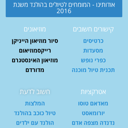
אודותינו - המומחים לטיולים בהולנד משנת
2016
קישורים חשובים
מוזיאונים
כרטיסים
סיור מוזיאון הייניקן
מסעדות
רייקסמוזיאום
כפרי נופש
מוזיאון האינסטגרם
תכנית טיול מוכנה
מדורדם
אטרקציות
חשוב לדעת
מאדאם טוסו
המלצות
יורומאסט
טיול כוכב בהולנד
נדנדה מצפה אדם
הולנד עם ילדים