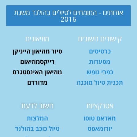
אודותינו - המומחים לטיולים בהולנד משנת
2016
קישורים חשובים
מוזיאונים
כרטיסים
סיור מוזיאון הייניקן
מסעדות
רייקסמוזיאום
כפרי נופש
מוזיאון האינסטגרם
תכנית טיול מוכנה
מדורדם
אטרקציות
חשוב לדעת
מאדאם טוסו
המלצות
יורומאסט
טיול כוכב בהולנד