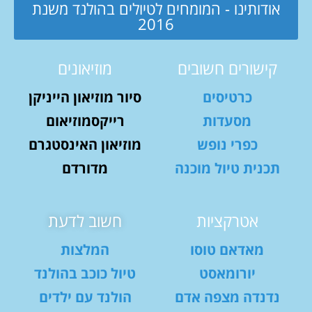
אודותינו - המומחים לטיולים בהולנד משנת
2016
קישורים חשובים
מוזיאונים
כרטיסים
סיור מוזיאון הייניקן
מסעדות
רייקסמוזיאום
כפרי נופש
מוזיאון האינסטגרם
תכנית טיול מוכנה
מדורדם
אטרקציות
חשוב לדעת
מאדאם טוסו
המלצות
יורומאסט
טיול כוכב בהולנד
נדנדה מצפה אדם
הולנד עם ילדים