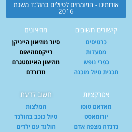
אודותינו - המומחים לטיולים בהולנד משנת
2016
קישורים חשובים
מוזיאונים
כרטיסים
סיור מוזיאון הייניקן
מסעדות
רייקסמוזיאום
כפרי נופש
מוזיאון האינסטגרם
תכנית טיול מוכנה
מדורדם
אטרקציות
חשוב לדעת
מאדאם טוסו
המלצות
יורומאסט
טיול כוכב בהולנד
נדנדה מצפה אדם
הולנד עם ילדים