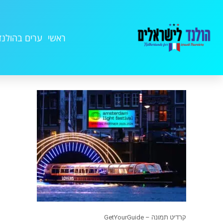
ראשי
ערים בהולנד
קרדיט תמונה – GetYourGuide