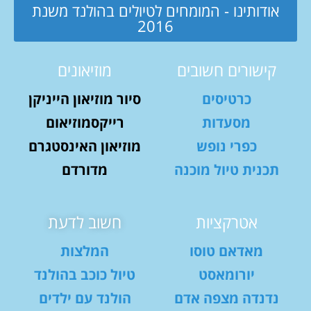
אודותינו - המומחים לטיולים בהולנד משנת
2016
קישורים חשובים
מוזיאונים
כרטיסים
סיור מוזיאון הייניקן
מסעדות
רייקסמוזיאום
כפרי נופש
מוזיאון האינסטגרם
תכנית טיול מוכנה
מדורדם
אטרקציות
חשוב לדעת
מאדאם טוסו
המלצות
יורומאסט
טיול כוכב בהולנד
נדנדה מצפה אדם
הולנד עם ילדים