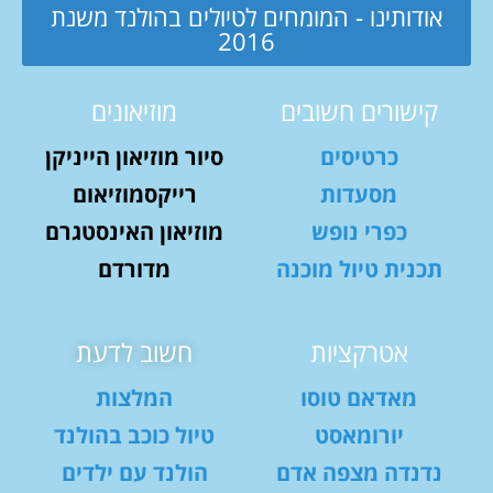
אודותינו - המומחים לטיולים בהולנד משנת
2016
קישורים חשובים
מוזיאונים
כרטיסים
סיור מוזיאון הייניקן
מסעדות
רייקסמוזיאום
כפרי נופש
מוזיאון האינסטגרם
תכנית טיול מוכנה
מדורדם
אטרקציות
חשוב לדעת
מאדאם טוסו
המלצות
יורומאסט
טיול כוכב בהולנד
נדנדה מצפה אדם
הולנד עם ילדים