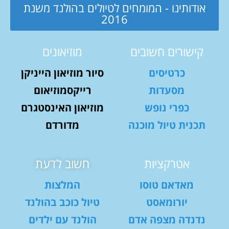
אודותינו - המומחים לטיולים בהולנד משנת
2016
קישורים חשובים
מוזיאונים
כרטיסים
סיור מוזיאון הייניקן
מסעדות
רייקסמוזיאום
כפרי נופש
מוזיאון האינסטגרם
תכנית טיול מוכנה
מדורדם
אטרקציות
חשוב לדעת
מאדאם טוסו
המלצות
יורומאסט
טיול כוכב בהולנד
נדנדה מצפה אדם
הולנד עם ילדים