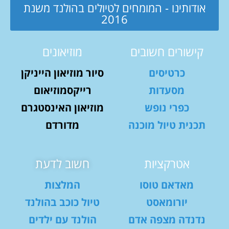
אודותינו - המומחים לטיולים בהולנד משנת
2016
קישורים חשובים
מוזיאונים
כרטיסים
סיור מוזיאון הייניקן
מסעדות
רייקסמוזיאום
כפרי נופש
מוזיאון האינסטגרם
תכנית טיול מוכנה
מדורדם
אטרקציות
חשוב לדעת
מאדאם טוסו
המלצות
יורומאסט
טיול כוכב בהולנד
נדנדה מצפה אדם
הולנד עם ילדים