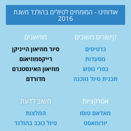
אודותינו - המומחים לטיולים בהולנד משנת
2016
קישורים חשובים
מוזיאונים
כרטיסים
סיור מוזיאון הייניקן
מסעדות
רייקסמוזיאום
כפרי נופש
מוזיאון האינסטגרם
תכנית טיול מוכנה
מדורדם
אטרקציות
חשוב לדעת
מאדאם טוסו
המלצות
יורומאסט
טיול כוכב בהולנד