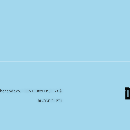
© כל הזכויות שמורות לאתר netherlands.co.il , העתקה/שכפול של תוכן האתר יחשב כעבירה על החוק
מדיניות הפרטיות