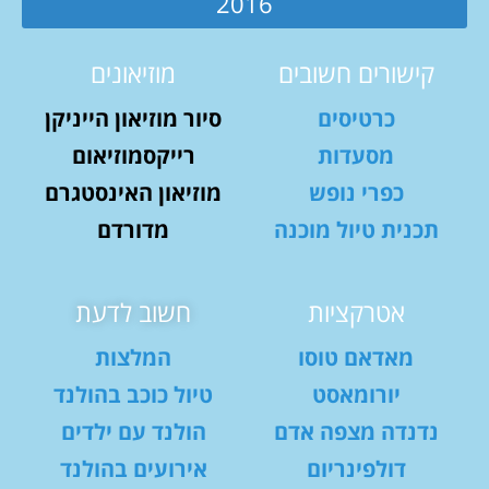
2016
קישורים חשובים
מוזיאונים
כרטיסים
סיור מוזיאון הייניקן
מסעדות
רייקסמוזיאום
כפרי נופש
מוזיאון האינסטגרם
תכנית טיול מוכנה
מדורדם
אטרקציות
חשוב לדעת
מאדאם טוסו
המלצות
יורומאסט
טיול כוכב בהולנד
נדנדה מצפה אדם
הולנד עם ילדים
דולפינריום
אירועים בהולנד