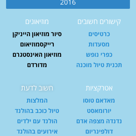
2016
קישורים חשובים
מוזיאונים
כרטיסים
סיור מוזיאון הייניקן
מסעדות
רייקסמוזיאום
כפרי נופש
מוזיאון האינסטגרם
תכנית טיול מוכנה
מדורדם
אטרקציות
חשוב לדעת
מאדאם טוסו
המלצות
יורומאסט
טיול כוכב בהולנד
נדנדה מצפה אדם
הולנד עם ילדים
דולפינריום
אירועים בהולנד