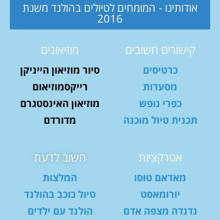
אודותינו - המומחים לטיולים בהולנד משנת
2016
קישורים חשובים
מוזיאונים
כרטיסים
סיור מוזיאון הייניקן
מסעדות
רייקסמוזיאום
כפרי נופש
מוזיאון האינסטגרם
תכנית טיול מוכנה
מדורדם
אטרקציות
חשוב לדעת
מאדאם טוסו
המלצות
יורומאסט
טיול כוכב בהולנד
נדנדה מצפה אדם
הולנד עם ילדים