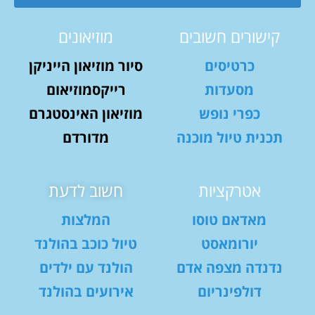
קישורים חשובים
מוזיאונים
כרטיסים
סיור מוזיאון הייניקן
מסעדות
רייקסמוזיאום
כפרי נופש
מוזיאון האינסטגרם
תכנית טיול מוכנה
מדורדם
אטרקציות
חשוב לדעת
מאדאם טוסו
המלצות
יורומאסט
טיול כוכב בהולנד
נדנדה מצפה אדם
הולנד עם ילדים
דולפינריום
אירועים בהולנד