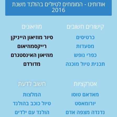
אודותינו - המומחים לטיולים בהולנד משנת
2016
קישורים חשובים
מוזיאונים
כרטיסים
סיור מוזיאון הייניקן
מסעדות
רייקסמוזיאום
כפרי נופש
מוזיאון האינסטגרם
תכנית טיול מוכנה
מדורדם
אטרקציות
חשוב לדעת
מאדאם טוסו
המלצות
יורומאסט
טיול כוכב בהולנד
נדנדה מצפה אדם
הולנד עם ילדים