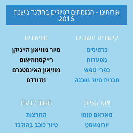
אודותינו - המומחים לטיולים בהולנד משנת
2016
קישורים חשובים
מוזיאונים
כרטיסים
סיור מוזיאון הייניקן
מסעדות
רייקסמוזיאום
כפרי נופש
מוזיאון האינסטגרם
תכנית טיול מוכנה
מדורדם
אטרקציות
חשוב לדעת
מאדאם טוסו
המלצות
יורומאסט
טיול כוכב בהולנד