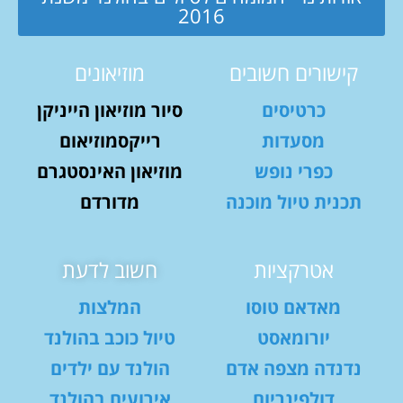
2016
קישורים חשובים
מוזיאונים
כרטיסים
סיור מוזיאון הייניקן
מסעדות
רייקסמוזיאום
כפרי נופש
מוזיאון האינסטגרם
תכנית טיול מוכנה
מדורדם
אטרקציות
חשוב לדעת
מאדאם טוסו
המלצות
יורומאסט
טיול כוכב בהולנד
נדנדה מצפה אדם
הולנד עם ילדים
דולפינריום
אירועים בהולנד