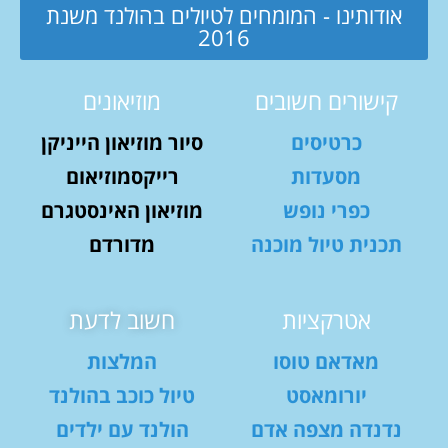
אודותינו - המומחים לטיולים בהולנד משנת
2016
קישורים חשובים
מוזיאונים
כרטיסים
סיור מוזיאון הייניקן
מסעדות
רייקסמוזיאום
כפרי נופש
מוזיאון האינסטגרם
תכנית טיול מוכנה
מדורדם
אטרקציות
חשוב לדעת
מאדאם טוסו
המלצות
יורומאסט
טיול כוכב בהולנד
נדנדה מצפה אדם
הולנד עם ילדים