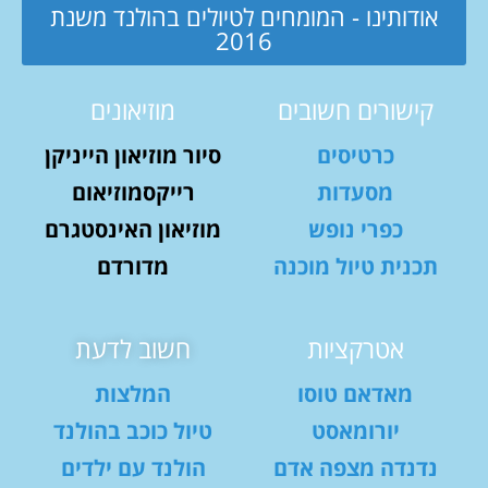
אודותינו - המומחים לטיולים בהולנד משנת
2016
קישורים חשובים
מוזיאונים
כרטיסים
סיור מוזיאון הייניקן
מסעדות
רייקסמוזיאום
כפרי נופש
מוזיאון האינסטגרם
תכנית טיול מוכנה
מדורדם
אטרקציות
חשוב לדעת
מאדאם טוסו
המלצות
יורומאסט
טיול כוכב בהולנד
נדנדה מצפה אדם
הולנד עם ילדים