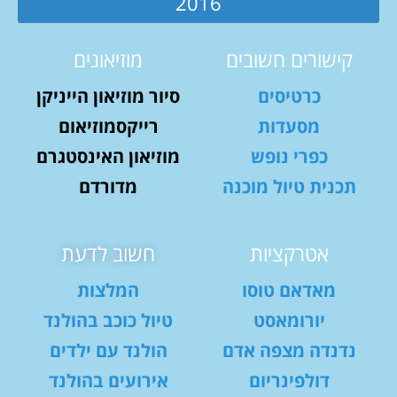
2016
קישורים חשובים
מוזיאונים
כרטיסים
סיור מוזיאון הייניקן
מסעדות
רייקסמוזיאום
כפרי נופש
מוזיאון האינסטגרם
תכנית טיול מוכנה
מדורדם
אטרקציות
חשוב לדעת
מאדאם טוסו
המלצות
יורומאסט
טיול כוכב בהולנד
נדנדה מצפה אדם
הולנד עם ילדים
דולפינריום
אירועים בהולנד