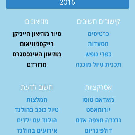
2016
קישורים חשובים
מוזיאונים
כרטיסים
סיור מוזיאון הייניקן
מסעדות
רייקסמוזיאום
כפרי נופש
מוזיאון האינסטגרם
תכנית טיול מוכנה
מדורדם
אטרקציות
חשוב לדעת
מאדאם טוסו
המלצות
יורומאסט
טיול כוכב בהולנד
נדנדה מצפה אדם
הולנד עם ילדים
דולפינריום
אירועים בהולנד