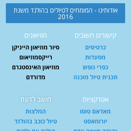
אודותינו - המומחים לטיולים בהולנד משנת
2016
קישורים חשובים
מוזיאונים
כרטיסים
סיור מוזיאון הייניקן
מסעדות
רייקסמוזיאום
כפרי נופש
מוזיאון האינסטגרם
תכנית טיול מוכנה
מדורדם
אטרקציות
חשוב לדעת
מאדאם טוסו
המלצות
יורומאסט
טיול כוכב בהולנד