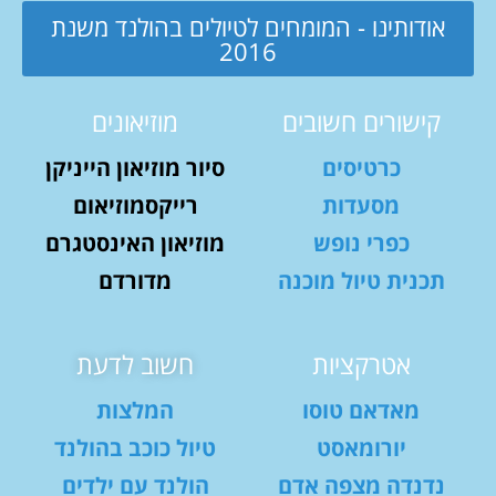
אודותינו - המומחים לטיולים בהולנד משנת
2016
קישורים חשובים
מוזיאונים
כרטיסים
סיור מוזיאון הייניקן
מסעדות
רייקסמוזיאום
כפרי נופש
מוזיאון האינסטגרם
תכנית טיול מוכנה
מדורדם
אטרקציות
חשוב לדעת
מאדאם טוסו
המלצות
יורומאסט
טיול כוכב בהולנד
נדנדה מצפה אדם
הולנד עם ילדים