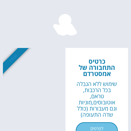
השכרת
רכב
השוואת מחירים
לחצו פה!
מומלץ
כרטיס
התחבורה של
אמסטרדם
שימוש ללא הגבלה
בכל הרכבות,
טראם,
אוטובוסים,מוניות
וגם מעבורות (כולל
שדה התעופה)
לפרטים