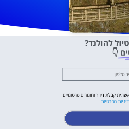
יול להולנד?
ים
👇
שר\ת קבלת דיוור וחומרים פרסומיים
יניות הפרטיות