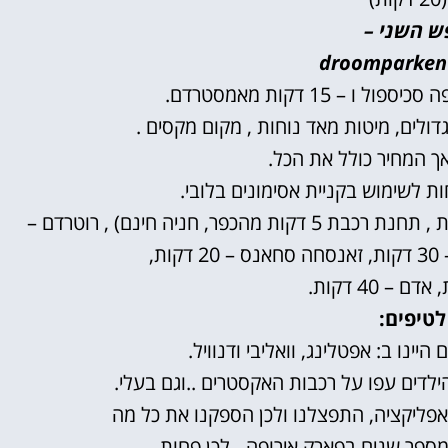
ש השני –
droomparken
דולים, מיטות מאד נוחות , מקום מקסים .
אך המחיר כולל את הכל.
ות לשימוש בקניית אסימונים בלובי.
אטרקציות קרובות – אמסטרדם (נסיעה ברכבת 2 תחנות , תחנת רכבת 5 דקות מהכפר, חניה חינם) , רוטרדם –
לטיפים:
ינו ב: אפטלינג, וואליבי ודנוויל.
לדים עפו על רכבות האקסטרים ..וגם בעלי.
אפליקציה, התפצלנו ולכן הספקנו את כל מה
ני מספר שנים בפארק אירופה…לכן פחות