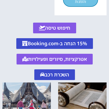
והזמנות
חיפוש טיסה
15% הנחה ב-Booking.com
אטרקציות, סיורים ופעילויות
השכרת רכב