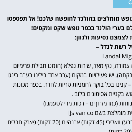
 נופש מומלץ בהולנד? להלן 2 כפרי נופש מומלצים בהולנד לחופשה שלכם! אל תפספסו
ם בערי הולנד בכפר נופש שקט ומקסים!
 לצמצם נסיעות ולגוון:
 רשת לנדל –
Landal Mi
 צמודה, נקי מאד, שירות נפלא (הזמנו חבילת פרימיום
קתה), יש פעילויות במקום (ערב אחד בילינו בערב בינגו
 – קנינו בכל בוקר לחמניות טריות לחדר. בכפר מכונות
ש בקניית אסימונים בלובי.
חות (כמו מזרון ים – רכות מדי לטעמנו)
מית מומלצת בשם
IJs van co
אטרקציות קרובות – חיטהורן (שעה) , אפטלינג (שעה ורבע) וואליבי (45 דקות) ארנהיים (20 דקות) פארק חבלים
)