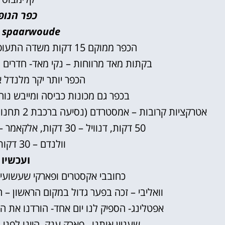
כפר הנופ
 spaarwoude
הכפר ממוקם 15 דקות משדה התעופה סכיספול ו – 15 דקות מאמסטרדם.
בקתות מאד מרווחות – נקי מאד- חדרים ג
הכפר יותר יקר מלנדל 
בכפר גם מכונות כביסה ומייבש נוח
50 דקות, דנוויל – 30 דקות, אלקאמר – 30 דקות, זאנסחה סחאנס – 20 דקות,
וולנדם – 30 דקות, אדם – 40 דקות.
ועכשיו 
כחובבי אקסטרים ופארקי שעשועים הי
וואליבי
– זכה בפער גדול במקום הראשון – הי
אפטלינג-
הספיק לנו יום אחד- הורדנו את ה
שעניין אותנו , פארק ענק, היינו לפ