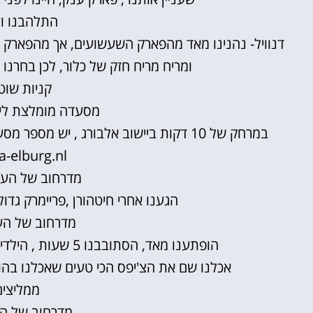
התלהבנו וע
דנוויל-
נהנינו מאד מהפארק השעשועים, אך מהפארק מ
ומריח מריח חזק של כלור, לכן בחרנו
קניות שוט
מסעדה מומלצת ליד 
במרחק של 10 דקות ביישוב אלבורג , יש מספר מסעדות, והיינו בלוקה – מסעדה שמומלצת ואכן כך היא!
a-elburg.nl
מדרחוב של העיירה –
הגענו אחרי חיטהורן ,פריימרק גדו
מדרחוב של העי
הופתענו מאד, הסתובבנו 5 שעות , הילדים קנו המון, נעליים בגדים, מקום נעים מאד
אכלנו שם את הצ'יפס הכי טעים שאכלנו בהולנד ב – fritesatelier.com
ממליצים
מדרחוב של הע