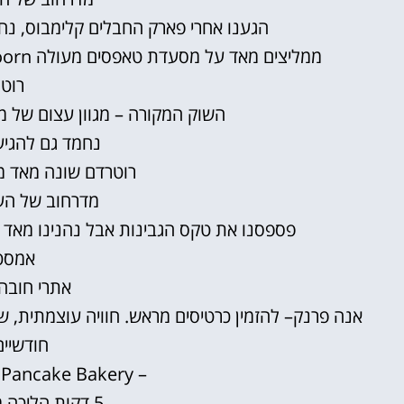
הגענו אחרי פארק החבלים קלימבוס, נח
ממליצים מאד על מסעדת טאפסים מעולה
oorn
רוט
השוק המקורה – מגוון עצום של מא
נחמד גם להגיע
רוטרדם שונה מאד מ
מדרחוב של הע
פספסנו את טקס הגבינות אבל נהנינו מאד ל
אמסט
אתרי חובה
אנה פרנק
– להזמין כרטיסים מראש. חוויה עוצמתית, ש
חודשיי
– The Pancake Bakery מסעדת פנקייקים
5 דקות הליכה מבית אנה פרנק.