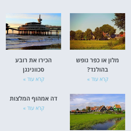
אטרקציות
וסיורים
הפעילויות השוות ביותר
לחצו פה!
מלון או כפר נופש
הכירו את רובע
בהולנד?
סכוונינגן
קרא עוד »
קרא עוד »
דה אמהוף המלצות
קרא עוד »