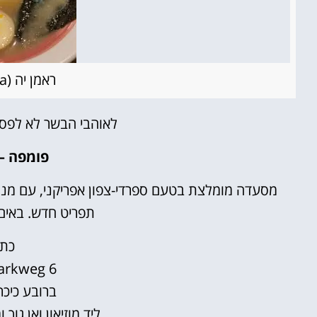
ראמן יה (Ramen-Ya)
לאוהבי הבשר לא לפ
פומפה – ompa
מסעדה מומלצת בטעם ספרדי-צפון אפריקני, עם מנות
תפריט חדש. באים 
כתו
arkweg 6
ברובע כיכר
ליד מוזיאון ואן גוך ומוזיאון