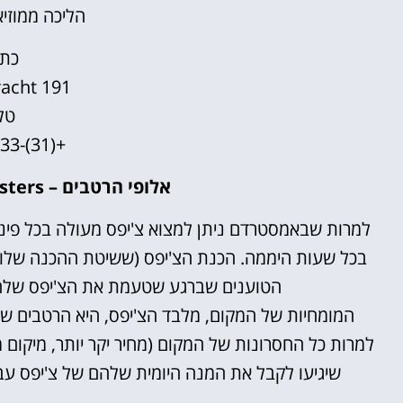
הליכה ממוזיא
כתו
acht 191
טל
+(31)-20-6251333
אלופי הרטבים – Vleminckx Sausmeesters
למרות שבאמסטרדם ניתן למצוא צ'יפס מעולה בכל פינת 
בכל שעות היממה. הכנת הצ'יפס (ששיטת ההכנה שלו 
הטוענים שברגע שטעמת את הצ'יפס שלהם
המומחיות של המקום, מלבד הצ'יפס, היא הרטבים ש
למרות כל החסרונות של המקום (מחיר יקר יותר, מיקום מ
שיגיעו לקבל את המנה היומית שלהם של צ'יפס עבה 