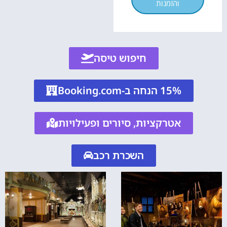
והזמנות
חיפוש טיסה
15% הנחה ב-Booking.com
אטרקציות, סיורים ופעילויות
השכרת רכב