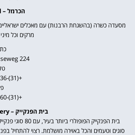
הכרמל – Hacarmel
מסעדה כשרה (בהשגחת הרבנות) עם מאכלים ישראליים ויה
מרקים וכל מיני
כתו
nseweg 224
טל
+(31)-20-6757636
פק
+(31)-20-7735960
בית הפנקייק – The Pancake Bakery
סוגים וטעמים והכל באוירה מושלמת. רצוי להתחיל בפנק