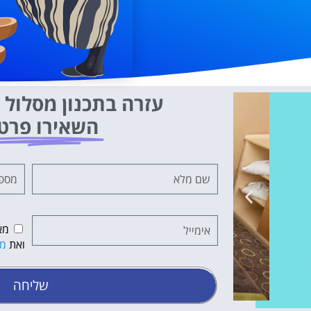
עזרה בתכנון מסלול ט
השאירו פרט
מא
ואת
מד
שליחה