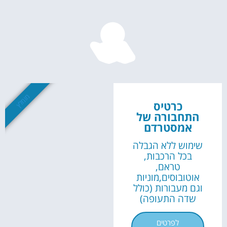
השכרת
רכב
השוואת מחירים
לחצו פה!
מומלץ
כרטיס
התחבורה של
אמסטרדם
שימוש ללא הגבלה
בכל הרכבות,
טראם,
אוטובוסים,מוניות
וגם מעבורות (כולל
שדה התעופה)
לפרטים