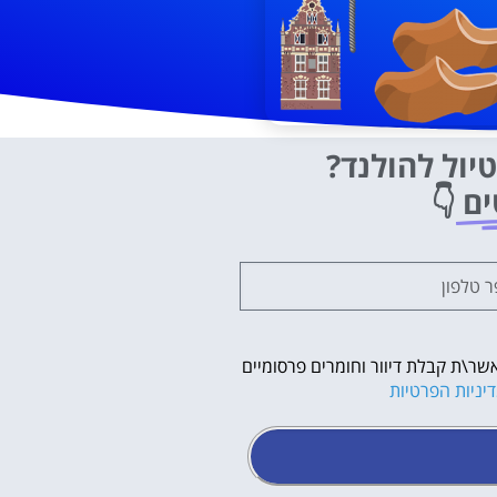
יול להולנד?
ים
👇
שר\ת קבלת דיוור וחומרים פרסומיים
יניות הפרטיות