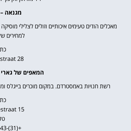
מגנאה – Meghna
מאכלים הודים טעימים איכותיים וזולים לצלילי מוסיקה 
למחירים ש
כתו
straat 28
המאפים של גארי – y's Muffins
רשת חנויות באמסטרדם. במקום מוכרים בייגלס ומאפי
כתו
straat 15
טל
+(31)-20-6373643