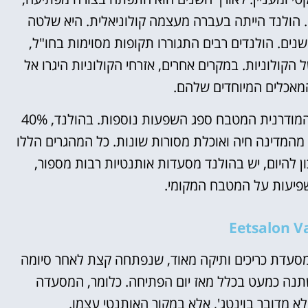
. הולנד הייתה בעברה מעצמה קולוניאלית. היא שלטה
שנים. הולנדים רבים התגוררו תקופות מסוימות בחו"ל,
הקולוניות. במקרים אחרים, אזרחי הקולוניות היגרו אל
המאכלים המיוחדים שלהם.
מלבד ההעשרה הזאת של המטבח ההולנדי, בתקופה המודרנית המטבח ספג השפעות נוספות. בהולנד, 40%
מהמדינה חיה ואוכלת מסורות שונות. כל המהגרים הללו
ן להיום, יש בהולנד מסעדות אותנטיות רבות מספור,
פיעות על המטבח המקומי.
Eetsalon 
מסעדת כריכים ותיקה מאוד, שנפתחה קצת לאחר סיומה
נה כמעט בכלל מאז יום הפתיחה. כלומר, המסעדה
א מדובר בוינטג', אלא במקור האותנטי עצמו.