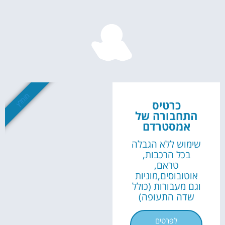
השכרת
רכב
השוואת מחירים
לחצו פה!
מומלץ
כרטיס
התחבורה של
אמסטרדם
שימוש ללא הגבלה
בכל הרכבות,
טראם,
אוטובוסים,מוניות
וגם מעבורות (כולל
שדה התעופה)
לפרטים