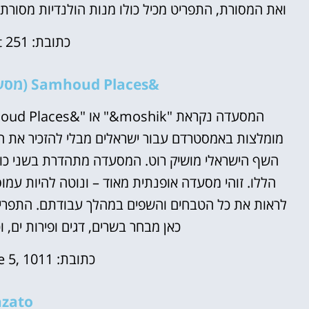
ואת המסורת, התפריט מכיל כולו מנות הולנדיות מסורתיו
כתובת:
t 251
&Samhoud Places (מסעדת המישלן של מושיק רוט)
המסעדה נקראת "moshik&" או "&Samhoud Places" וכמובן
מומלצות באמסטרדם עבור ישראלים מבלי להזכיר את המ
השף הישראלי מושיק רוט. המסעדה מתהדרת בשני כוכ
הללו. זוהי מסעדה אופנתית מאוד – ונוטה להיות עמו
לראות את כל הטבחים והשפים במהלך עבודתם. התפריט
כאן מבחר בשרים, דגים ופירות ים, ו
כתובת
:
 5, 1011
zato