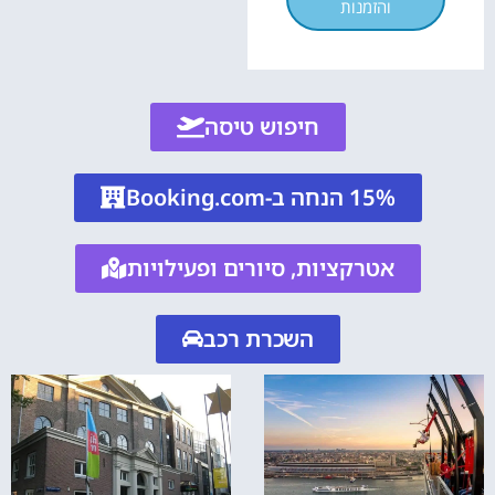
והזמנות
חיפוש טיסה
15% הנחה ב-Booking.com
אטרקציות, סיורים ופעילויות
השכרת רכב