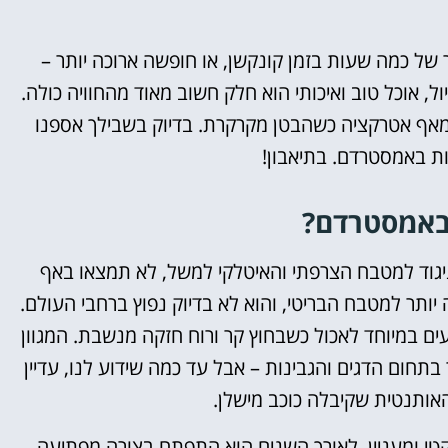
אטרקציות
 של כמה שעות בזמן קונקשן, או חופשה ארוכה יותר –
וסיורים
 אוכל טוב ואיכותי הוא חלק חשוב מאוד מהחוויה כולה.
ות מאף אטרקציה כשהבטן מקרקרת. בדיוק בשבילך אספנו
הפעילויות השוות ביותר
ת באמסטרדם. בתיאבון!
לחצו פה!
באמסטרדם?
בניגוד למטבח הצרפתי והאיטלקי למשל, לא תמצאו באף
ותר למטבח הבריטי, והוא לא בדיוק נפוץ ברחבי העולם.
ם במיוחד לאכול כשבחוץ קר ורוח חזקה מנשבת. המגוון
בתחום הדגים והגבינות – אבל עד כמה שידוע לנו, עדיין
ותנטית שקיבלה כוכב מישלן.
י ומעניין. לאורך השנים הוא התפתח בצורה מפתיעה,