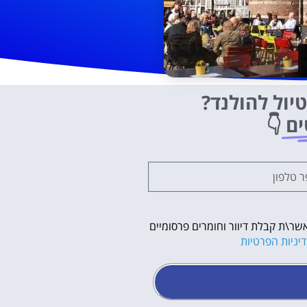
יול להולנד?
ים
👇
שר\ת קבלת דיוור וחומרים פרסומיים
יניות הפרטיות