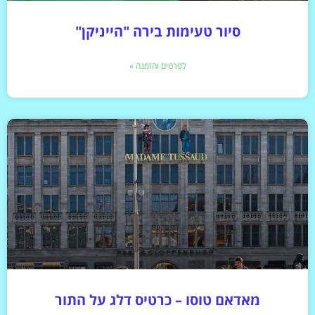
סיור טעימות בירה "הייניקן"
לפרטים והזמנה »
מאדאם טוסו – כרטיס דלג על התור