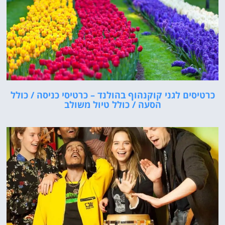
כרטיסים לגני קוקנהוף בהולנד – כרטיסי כניסה / כולל
הסעה / כולל טיול משולב