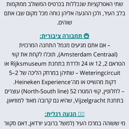
שתי האטרקציות שנכללות בכרטיס המשולב ממוקמות
בלב העיר, ולכן ההגעה אליהן נוחה מכל מקום שבו אתם
שוהים.
🚇
תחבורה ציבורית:
– אם אתם מגיעים מנמל התחנה המרכזית
(Amsterdam Centraal), תוכלו לקחת את קווי
הטראם 2, 12 או 24 ולרדת בתחנת Rijksmuseum או
Weteringcircuit – שתיהן במרחק הליכה של 2–5
דקות מהשייט או מה־Heineken Experience.
– לחלופין, קווי המטרו 52 (North-South line) עוצרים
בתחנת Vijzelgracht, שהיא גם קרובה מאוד למוזיאון.
🚶‍♂️
הגעה רגלית:
מי ששוהה במרכז העיר (למשל ברובע יורדאן, דאם סקוור