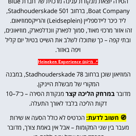
הסירה יוצאת מנקודת עגינה מרכזית של חברת Blue
Boat Company, ברחוב Stadhouderskade 501,
ליד כיכר ליידספליין (Leidseplein) והרייקסמוזיאום.
זהו אזור מרכזי מאוד, סמוך לפארק וונדלפארק, מוזיאונים,
ובתי קפה – כך שתוכלו לשלב את השייט בטיול יום קליל
ויפה באזור.
📍
מיקום Heineken Experience
המוזיאון שוכן ברחוב Stadhouderskade 78, במבנה
המקורי של מבשלת הייניקן.
מדובר
במרחק הליכה קצר
מנקודת הסירה – כ־7–10
דקות הליכה בלבד לאורך התעלה.
🧭 חשוב לדעת:
הכרטיס לא כולל הסעה או שירות
מעבר בין שני המקומות – אבל אין באמת צורך, מדובר