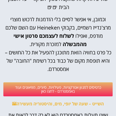
הבית 🍺🍺
וכמובן, אי אפשר לסיים בלי הזדמנות לרכוש מוצרי
מרצ'נדייז רשמיים, בקבוקי Heineken עם השם שלכם
מודפס, ואפילו
לשלוח לעצמכם סרטון אישי
מהמבשלה
למזכרת מקורית.
כל פרט בחוויה הזאת מתוכנן להפעיל את כל החושים –
והיא תופסת מקום של כבוד בכל רשימת "החובה" של
אמסטרדם.
כרטיסים למגוון אטרקציות, פעילויות, סיורים, מוזיאונים ועוד
באמסטרדם - לחצו כאן
השייט – שעה של יופי, מים, והיסטוריה מעשירה🌇
שייט תעלות באמסטרדם הוא לא רק דרך לראות את