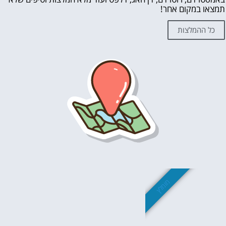
תמצאו במקום אחר!
כרטיסים לגני קוקנהוף בהולנד – כרטיסי כניסה / כולל הסעה / כולל טיול משולב
מוזיאון מאדאם טוסו אמסטרדם
כל ההמלצות
מפעל הייניקן באמסטרדם – כרטיסים / סיורים
שייט מחומם בפסטיבל האורות באמסטרדם: שייט תעלות בחורף של אמסטרדם
כרטיס משולב באמסטרדם: שייט תעלות ומוזיאון – Ripley’s Believe it or Not
המיקום המדויק – איפה מתחילים, היכן מסיימים 🗺️📍
📍 מיקום שייט התעלות
📍 מיקום Heineken Experience
נקודת המפגש טרם היציאה לסיור המשולב📍
🍺הסיור המושלם באמסטרדם - שייט מודרך (אופ' להדרכה בעברית) + כניסה למוזיאון הייניקן 🍺
כרטיס משולב: סיור במבשלת הבירה הייניקן + שייט בתעלות של אמסטרדם
הזמינו מראש! - כרטיס משולב מאוד נפוץ בקרב תיירים, במיוחד בעונת התיירים!
חופשה בהולנד | טיול באמסטרדם, רוטרדם, דן האג, דלפט ועוד
לקבלת ייעוץ בתכנון החופשה בהולנד ללא עלות השאירו פרטים👇
מומלץ
אהבת? נא לשתף!
עוד דברים שאסור לפספס 👇
מה לראות ולעשות בהולנד?