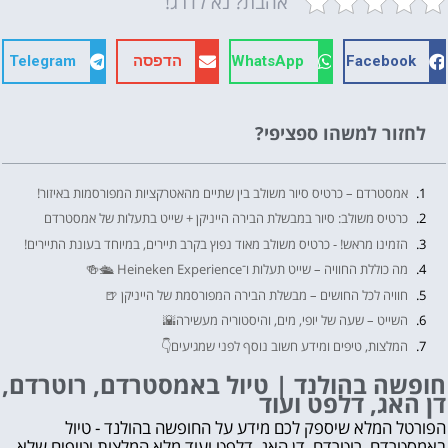
אהבת? נא לדרג!
Facebook
WhatsApp
הדפסה
Telegram
לחזור למשהו ספציפי?
אמסטרדם – כרטיס סיור משולב בין שתיים מהאטרקציות המפורסמות באיזור!
כרטיס משולב: סיור במבשלת הבירה הייניקן + שייט בתעלות של אמסטרדם
הזמינו מראש! - כרטיס משולב מאוד נפוץ בקרב תיירים, במיוחד בעונת התיירים!
מה כוללת החוויה – שייט תעלות ו־Heineken Experience 🛳️🍻
חוויה לכל החושים – מבשלת הבירה המפורסמת של הייניקן 🍺
השייט – שעה של יופי, מים, והיסטוריה מעשירה🌇
המלצות, טיפים ומידע חשוב נוסף לפני שמגיעים👇
למי הכרטיס מתאים/ למי אולי פחות - מגבלות ונגישות🚫
חופשה בהולנד | טיול באמסטרדם, רוטרדם,
דן האג, דלפט ועוד
♿ נגישות
איך מגיעים? תחבורה ציבורית, הליכה וחניה 🚇
הפורטל המלא שיספק לכם מידע על החופשה בהולנד - טיול
באמסטרדם, רוטרדם, דן האג, דלפט ועוד מלא המלצות וטיפים שלא
ספארי פארק ביקס ברגן בברבנט (Safaripark Beekse Bergen)