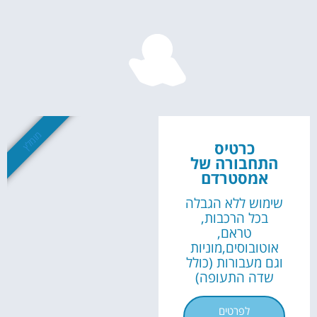
השכרת
רכב
השוואת מחירים
מומלץ
כרטיס
לחצו פה!
התחבורה של
אמסטרדם
שימוש ללא הגבלה
בכל הרכבות,
טראם,
אוטובוסים,מוניות
וגם מעבורות (כולל
שדה התעופה)
לפרטים