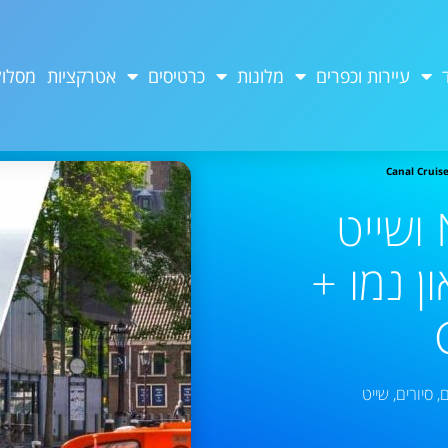
עיירות וכפרים
מלונות
כרטיסים
אטרקציות
מסלול
מוזיאון המדע Nemo ושייט
ן נמו +
ם
,
סיורים
,
שייט