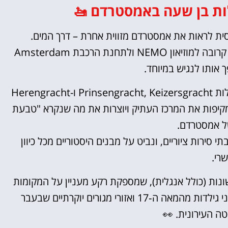
ות בן שעה באמסטרדם 🚤
ית לראות את אמסטרדם מזווית אחרת – דרך המים.
הסיור אורך כשעה שלמה, ויוצא מנקודת איסוף מרכזית, קרובה למוזיאון NEMO ולתחנת הרכבת Amsterdam
המסלול עובר דרך חלקים מרכזיים וידועים של העיר: תעלות Prinsengracht, Keizersgracht ו-Herengracht
קיפות את המרכז העתיק ויוצרות את מה שנקרא "טבעת
ל אמסטרדם.
סירות ציוריים, ונביט על מבנים היסטוריים מכל כיוון
רי.
ות (כולל אנגלית), שמספקת רקע מעניין על המקומות
שעוברים לידם – כמו כיכר הדאם, בית אנה פרנק, בנייני גילדות מהמאה ה‑17 ואזורי מגורים יוקרתיים שבעבר
ה העירונית. 👀