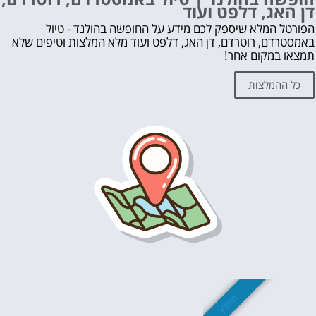
דן האג, דלפט ועוד
The Upside Down museum
Fabrique des Lumières
הפורטל המלא שיספק לכם מידע על החופשה בהולנד - טיול
באמסטרדם, רוטרדם, דן האג, דלפט ועוד מלא המלצות וטיפים שלא
אמסטרדם "חורף פאס" כלול כולל שייט
תמצאו במקום אחר!
STRAAT מוזיאון מיוחד שווה ביקור
חופשה בהולנד | טיול באמסטרדם, רוטרדם, דן האג, דלפט ועוד
כל ההמלצות
לקבלת ייעוץ בתכנון החופשה בהולנד ללא עלות השאירו פרטים👇
אהבת? נא לשתף!
עוד דברים שאסור לפספס 👇
מה לראות ולעשות בהולנד?
לחצו על הכפתור וקבלו את הכל בחינם!
מומלץ