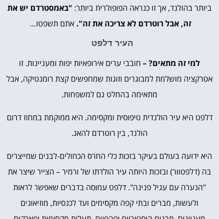
ביותר בהולנד, אך זו כנראה הפופולרית ביותר:
"באמסטרדם יש את
זה, אבל רוטרדם לא צריכה את זה".
אתם תשפטו…
העיר דלפט
למי זה מתאים? –
חובבי ערים אירופאיות יפות ומעניינות. זו
אטרקציה מושלמת למבוגרים וזוגות שמחפשים קצת רומנטיקה, אבל
מתאימה בהחלט גם למשפחות.
דלפט היא עיר הולנדית טיפוסית ומקסימה. היא ממוקמת במחוז דרום
הולנד, בין רוטרדם להאג.
היא ידועה בעולם בעיקר בזכות כלי החרס הכחולים-לבנים שמייצרים
בה (דלפטוור) ובזכות היותה עיר הולדתו של ורמיר – הצייר שיצר את
"הנערה עם עגיל פנינה". דלפט עמוסה בדברים שאפשר לראות
ולעשות, מברים ובתי קפה מקסימים ועד לכנסיות, מוזיאונים
מעניינים, מבנים היסטוריים יפהפיים, תעלות מקסימות ופארקים