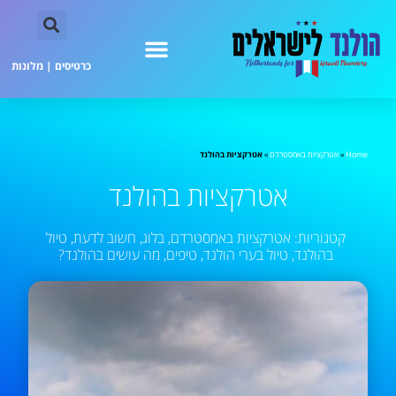
כרטיסים
|
מלונות
Home
»
אטרקציות באמסטרדם
»
אטרקציות בהולנד
אטרקציות בהולנד
קטגוריות:
אטרקציות באמסטרדם
,
בלוג
,
חשוב לדעת
,
טיול
בהולנד
,
טיול בערי הולנד
,
טיפים
,
מה עושים בהולנד?