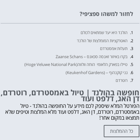
לחזור למשהו ספציפי?
הולנד היא יעד שמתאים לכולם
האטרקציות המומלצות של הולנד
תעלות אמסטרדם
בקרו באיזור זאנסה סכאנס – Zaanse Schans
טיילו בפארק הלאומי הוחה וולווה(Hoge Veluwe National Park)
גני קוקנהוף – (Keukenhof Gardens)
רוטרדם
העיר דלפט
חופשה בהולנד | טיול באמסטרדם, רוטרדם,
דן האג, דלפט ועוד
האג
שוק הגבינות של אלקמאר
הפורטל המלא שיספק לכם מידע על החופשה בהולנד - טיול
באמסטרדם, רוטרדם, דן האג, דלפט ועוד מלא המלצות וטיפים שלא
חופשה בהולנד | טיול באמסטרדם, רוטרדם, דן האג, דלפט ועוד
תמצאו במקום אחר!
לקבלת ייעוץ בתכנון החופשה בהולנד ללא עלות השאירו פרטים👇
אהבת? נא לשתף!
כל ההמלצות
עוד דברים שאסור לפספס 👇