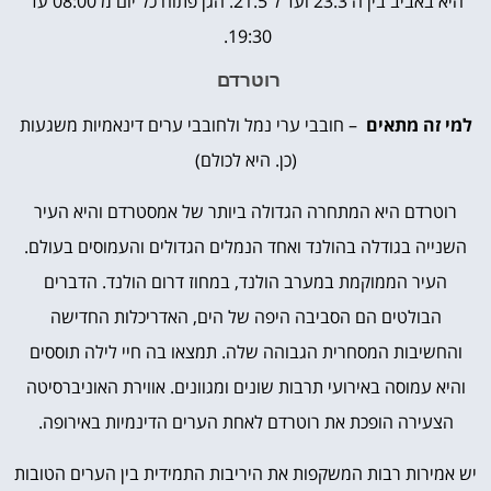
היא באביב בין ה 23.3 ועד ל 21.5. הגן פתוח כל יום מ 08:00 עד
19:30.
רוטרדם
למי זה מתאים
– חובבי ערי נמל ולחובבי ערים דינאמיות משגעות
(כן. היא לכולם)
רוטרדם היא המתחרה הגדולה ביותר של אמסטרדם והיא העיר
השנייה בגודלה בהולנד ואחד הנמלים הגדולים והעמוסים בעולם.
העיר הממוקמת במערב הולנד, במחוז דרום הולנד. הדברים
הבולטים הם הסביבה היפה של הים, האדריכלות החדישה
והחשיבות המסחרית הגבוהה שלה. תמצאו בה חיי לילה תוססים
והיא עמוסה באירועי תרבות שונים ומגוונים. אווירת האוניברסיטה
הצעירה הופכת את רוטרדם לאחת הערים הדינמיות באירופה.
יש אמירות רבות המשקפות את היריבות התמידית בין הערים הטובות