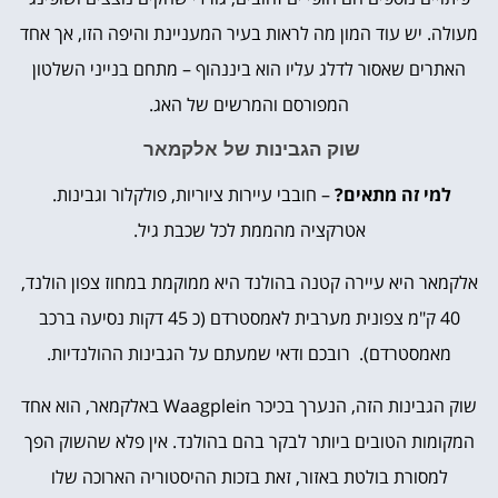
מעולה. יש עוד המון מה לראות בעיר המעניינת והיפה הזו, אך אחד
האתרים שאסור לדלג עליו הוא ביננהוף – מתחם בנייני השלטון
המפורסם והמרשים של האג.
שוק הגבינות של אלקמאר
למי זה מתאים?
– חובבי עיירות ציוריות, פולקלור וגבינות.
אטרקציה מהממת לכל שכבת גיל.
אלקמאר היא עיירה קטנה בהולנד היא ממוקמת במחוז צפון הולנד,
40 ק"מ צפונית מערבית לאמסטרדם (כ 45 דקות נסיעה ברכב
מאמסטרדם). רובכם ודאי שמעתם על הגבינות ההולנדיות.
שוק הגבינות הזה, הנערך בכיכר Waagplein באלקמאר, הוא אחד
המקומות הטובים ביותר לבקר בהם בהולנד. אין פלא שהשוק הפך
למסורת בולטת באזור, זאת בזכות ההיסטוריה הארוכה שלו