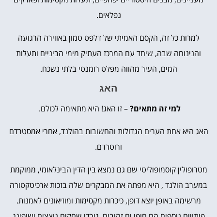
נפלאים.
למרות כל זה, הקסם האמיתי של דלפט טמון באווירה הרגועה
והנינוחה שבה, שיחד עם המרכז העתיק מימי הביניים ותעלות
המים, העיר מהווה מפלט רומנטי בלתי נשכח.
האג
למי זה מתאים?
– זו האג! היא מתאימה לכולם.
האג היא אחת הערים הגדולות והחשובות בהולנד, אחרי אמסטרדם
ורוטרדם.
מטרופולין קוסמופוליטי שם גם נמצא בין הדין הבינלאומי, ממוקמת
במערב הולנד , היא מפתה את המבקרים שלה בזכות ארכיטקטורה
מרשימה באופן יוצא דופן, כיכרות מקסימות ומוזיאונים לאמנות.
פיתויים נוספים הם חופי ים זהובים, גורדי שחקים נוצצים ושופינג