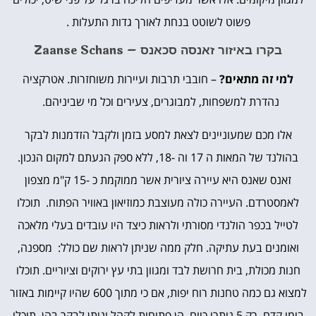
פשוט לשוטט בנחת לאורך גדות התעלות .
בקרו באיזור זאנסה סכאנס – Zaanse Schans
למי זה מתאים?
– חובבי תרבות ועיירות משוחזרות. אטרקציה
נהדרת למשפחות, למבוגרים, צעירים וכל מי שביניהם.
אלו מכם שמעוניינים לצאת למסע בזמן ולקבל הזדמנות לבקר
בהולנד של המאות ה 17 וה -18, ללא ספק הגעתם למקום הנכון.
זאנס שאנס היא עיירה ציורית אשר ממוקמת כ -15 ק"מ מצפון
לאמסטרדם. העיירה כולה מעוצבת כמוזיאון באוויר הפתוח. תוכלו
לטייל בכפר הולנדי מסורתי ולראות כיצד היו עובדים בעלי מלאכה
ואומנים בעת עתיקה. חלק ממה שניתן לראות שם כולל: מספנה,
חנות מכולת, בית חרושת לבד ומגוון בתי עץ ירוקים וציוריים. תוכלו
למצוא גם כמה טחנות רוח יפות, אם כי מתוך 600 שהיו קיימות באזור
בימי קדם, רק 5 נותרו כיום. הן פתוחות לקהל וניתן לבקר בהן. תוכלו