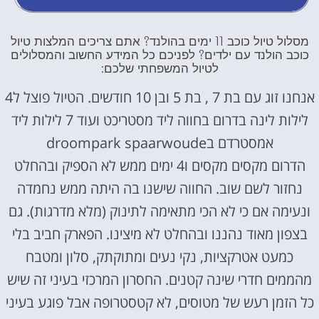
מסלול טיול כוכב 11 ימים בהולנד? אתם צריכים המלצות טיול
כוכב הולנד עם ילדים? לפניכם כל המידע החשוב והמסלולים
לטיול המשפחתי שלכם:
אנחנו זוג עם בת 7 , בת 5 ובן 10 חודשים. הטיול פוצל ל4
לילות לינה בדרום בחווה ליד מסטריכט ועוד 7 לילות ליד
אמסטרדם בdroompark spaarwoude
הדרום מקסים מקסים ו4 ימים ממש לא הספיק ובהחלט
נחזור לשם שוב. החווה שישנו בה היתה ממש נחמדה
ונעימה אם כי לא הכי מתאימה לתינוק (מלא מדרגות). גם
בצפון מאוד נהננו ובהחלט לא מיצינו. הפארק חביב בלי
כמעט אטרקציות, נקי נעים ומתוקתק, סלון ומטבח
מהממים חדרי שינה קטנים. החסרון המרכזי בעיני זה שיש
כל הזמן רעש של מטוסים, לא קטסטרופה אבל פוגע בעיני