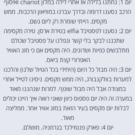
יום 1: נחתנו בלילה אז אחרי לילה במלון chariot ואיסוף
הרכב נסענו דרומה ובדרך עברנו במוזיאון הרכבות. ממש
מקסים. הייתי שומרת רק ליום גשם.
יום 2: נסענו לפסטיבל elfia בטירת ארסן. טירה מקסימה
שתכננו לבקר בלי קשר ונפלנו על פסטיבל שכולם
מתלבשים כפיות ושדונים. היה מקסים אם כי מזג האוויר
האפרורי קצת ביאס.
יום 3: היה מבול כל היום (היחידי בכל הטיול שלנו) והלכנו
למערות בוולקנבורג, היה ממש מקסים. ניסינו לטייל אחרי
במצודה אבל היה מבול שוטף. למרות שנהננו מאוד
במערה זה היה יום פספוס כיוון שאני רואה איך היינו יכולים
לבלות יום מקסים בעיר הזאת במזג אוויר אחר. ממליצה
מאוד.
יום 4: פארק פנטזילנד בגרמניה. מושלם.