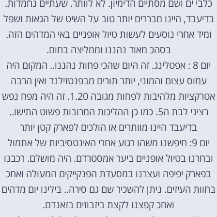
כלבי ים ושם מסתיים הדימיון. לא לוותר. שעתיים נחמדות.
בדיעבד, היינו מבררים יותר טוב על השיט של הגאות ושפל
ומיד אחרי נוסעים לעשות טיול אופניים באי המדהים הזה.
בסהכ מאוד נהננו וממליצה בחום.
יום 8 : אפטלינג. זה היום שהכי פחות נהננו.. המקום היה
עמוס עצום והמוני, יותר תורים מבפנטזילנד ואין הרבה
אטרקציות מלהיבות לפחות מגובה 1.20. זה היה מפח נפש
רציני לבת ה5. כמו כן ההליכות המרובות פשוט התישו..
בדיעבד היינו מוותרים או הולכים לפארק קטן יותר
יום 9: חיפשנו משהו רגוע אחרי האינטסיביות של אתמול
ובחרנו בטיול אופניים ביער אמסטרדם. היה מושלם. רכבנו
בפארק יפיפה ועצרנו במסעדת הפנקייקים המעולה ואחכ
בחוות העיזים. ניתן להשכיר שם גם סירה.. בילינו יום מדהים
ואחכ קפצנו לקצת ביזבוזים בזאנדם.