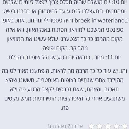
יום 10: יום מושלם שהיה תכלס צריך לפצל ליומיים שלמים
ומהממים. התעצלנו לנסוע עד לחיטהורן אז בחרנו בשיט
בbroek in waterland והיה פסטורלי ומהמם. אחכ באופן
ספונטני המשכנו למוזיאון הפתוח באנקהאוזן. וואו איזה
מקום מהמם! כל כך הצטערנו שלא עשינו את המוזיאון
מהבוקר. מקום יפיפה.
יום 11: מחר.. כנראה יום רגוע שכולל שופינג בהרלם
זהו. יש עוד כל כך הרבה מה לראות. הופתענו מאוד לטובה
מהולנד אחרי שנתיים רצופות באוסטריה. חששנו שהיא
תאכזב. והאמת, שאם נכנסים לקצב הרגוע פה ולא
משתגעים אחרי כל האטרקציות התיירותיות ממש מקסים
פה.
אהבת? נא לדרג!