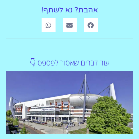
אהבת? נא לשתף!
עוד דברים שאסור לפספס 👇