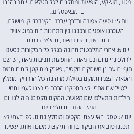
מגוון, מושקע, הופעות ומתקנים לכל הגילאים. יותר נהננו
בו מבאפטלינג.
יום 5: נסיעה צפונה ובדרך עברנו בקינדרדייק. מושלם.
השכרנו אופניים ורכבנו בין התחנות רוח במזג אוויר
המדהים. נהננו מאוד, ממליצה בחום.
יום 6: אחרי התלבטות מרובה בגלל כל הביקורות נסענו
לדולפינריום ונהננו מאוד. ההופעות חביבות מאוד, יש שם
חוף ים עם גן משחקים מקסים, פארק מים קטן לימים חמים
והפארק עצמו ממוקם בטיילת מרהיבה של הרדוויק. מומלץ
לטייל שם אחרי. לא הספקנו הרבה כי רצנו לעמי ותמי.
הילדות התעלפו שם מאושר, המקום מקסים! היה לנו יום
ממש מהנה ומומלץ ביותר.
יום 7: טסל. האי עצמו מקסים ומומלץ בחום. לפי דעתי לא
תכננו טוב את הביקור בו והייתי קצת משנה אותו. עשינו