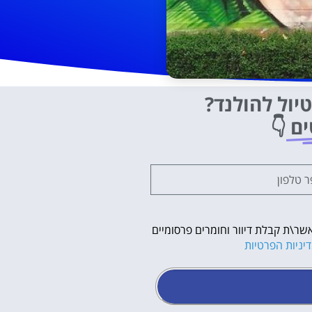
יול להולנד?
ים
👇
שר\ת קבלת דיוור וחומרים פרסומיים
יניות הפרטיות