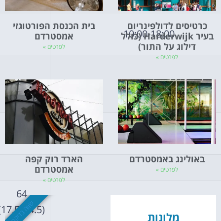
כרטיסים לדולפינריום
בית הכנסת הפורטוגזי
10:00-18:00
בעיר Harderwijk (כולל
אמסטרדם
דילוג על התור)
לפרטים »
לפרטים »
08:00-21:00
07:00-01:00
באולינג באמסטרדם
הארד רוק קפה
אמסטרדם
לפרטים »
לפרטים »
64
10:00-17:00
שווה בדיקה
(17.5/14.5)
מלונות