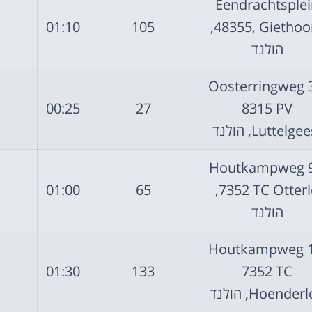
Eendrachtsple
01:10
105
48355, Giethoorn,
הולנד
Oosterringweg 
00:25
27
8315 PV
Luttelge, הולנד
Houtkampweg 9
01:00
65
7352 TC Otterlo,
הולנד
Houtkampweg 1
01:30
133
7352 TC
Hoender, הולנד