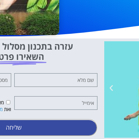
עזרה בתכנון מסלול ט
השאירו פרט
מא
ואת
מד
שליחה