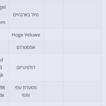
gel
טיול בארנהיים
Arnhem
Hoge Veluwe
אמסטרדם
rd
דולפינריום
B
ijk
מסעדת עמי
898
ותמי
lde