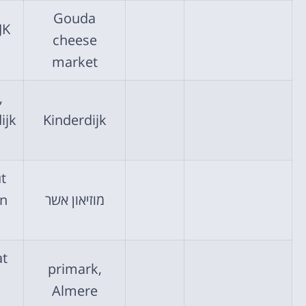
Gouda
JK
cheese
market
,
Kinderdijk
t
מוזיאון אשר
en
at
primark,
Almere