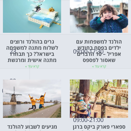
10:00-12:30
הולנד למשפחות עם
גרים בהולנד ורוצים
ילדים בפסח בחודש
לשלוח מתנה למשפחה
23
09:00-17:30
אפריל – 10 הדברים
בישראל? כך תבחרו
שאסור לפספס
מתנה אישית ומרגשת
קרא עוד »
קרא עוד »
32
11:00-17:00
(9.5/6.5)
09:00-21:00
ספארי פארק ביקס ברגן
מגיעים לשבוע להולנד