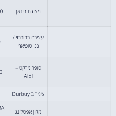
מצודת דינאן
00
e
עצירה בדורבוי /
0
גני טופיארי
סופר מרקט –
0
Aldi
x
צימר ב Durbuy
RA
מלון אפטלינג