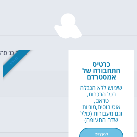
השכרת
רכב
השוואת מחירים
שעות פתיחה
מחיר כניסה
לחצו פה!
מומלץ
כרטיס
התחבורה של
אמסטרדם
נחיתה ב 09:00
שימוש ללא הגבלה
בכל הרכבות,
טראם,
אוטובוסים,מוניות
וגם מעבורות (כולל
שדה התעופה)
לפרטים