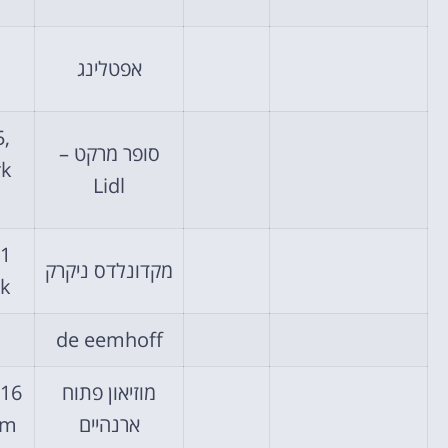
אפטלינג
5,
סופר מרקט –
Lidl
61
מקדונלדס ניקרק
rk
de eemhoff
מוזיאון פתוח
816
ארנהיים
hem