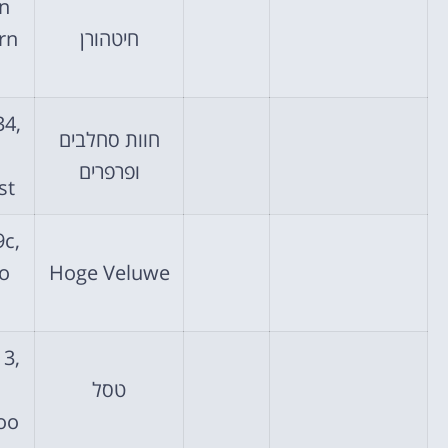
in
חיטהורן
34,
חוות סחלבים
ופרפרים
est
c,
Hoge Veluwe
3,
טסל
loo