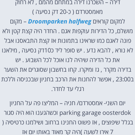
דירה – השכרנו דירה במתחם מהמם , לא רחוק
מאמסטרדם ( כ-20 דק נסיעה )
למקום קוראים
Droomparken halfweg
– מקום
מושלם, כל הדירות עוקפות אגם . החדר היה קצת קטן ולא
פונה לאגם כמו שראינו בתמונות אז קצת התבאסנו אבל
לא נורא , להבא נדע . יש סופר ליד כ10דק נסיעה , מילאנו
את כל הדירה שיהיה לנו אוכל לכל השבוע . יש
בדירה מקרר , גז ומיקרו. קחו בחשבון שסוגרים את השער
ב23:00 , אפשר להחנות את הרכב בחניון שבכניסה וללכת
רגלי עד לחדר.
יום השני- אמסטרדם/ חניה – המליצו פה על החניון
parking garage oosterdok וכשהגענו הוא היה סגור
בגלל שיפוצים , אז פשוט החנינו ברחוב ושילמנו כרטיסיה (
7 אירו לשעה )היה קר מאוד באותו יום אז