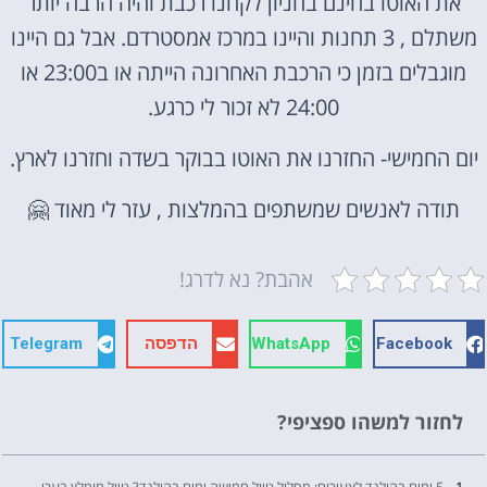
את האוטו בחינם בחניון לקחנו רכבת והיה הרבה יותר
משתלם , 3 תחנות והיינו במרכז אמסטרדם. אבל גם היינו
מוגבלים בזמן כי הרכבת האחרונה הייתה או ב23:00 או
24:00 לא זכור לי כרגע.
יום החמישי- החזרנו את האוטו בבוקר בשדה וחזרנו לארץ.
תודה לאנשים שמשתפים בהמלצות , עזר לי מאוד
🤗
אהבת? נא לדרג!
Facebook
WhatsApp
הדפסה
Telegram
לחזור למשהו ספציפי?
5 ימים בהולנד לצעירים: מסלול טיול חמישה ימים בהולנד? טיול מומלץ בערי הולנד? לפניכם מגוון טיפים והמלצות על טיול מושלם בהולנד הקסומה!