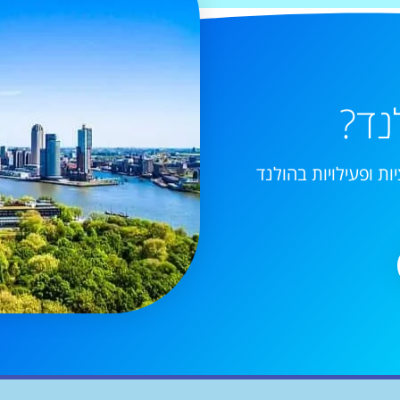
נד?
ות ופעילויות בהולנד