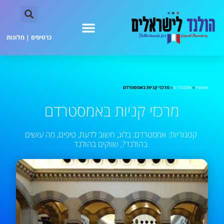
כרטיסים
|
מלונות
Home
»
אמסטרדם
»
מרכזי קניות באמסטרדם
מרכזי קניות באמסטרדם
קטגוריות:
אמסטרדם
,
בלוג
,
חשוב לדעת
,
טיפים
,
מה עושים
בהולנד?
,
שווקים בהולנד