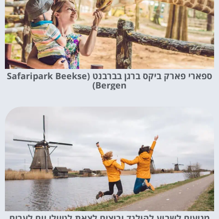
ספארי פארק ביקס ברגן בברבנט (Safaripark Beekse
Bergen)
מגיעים לשבוע להולנד ורוצים לצאת לטיולי יום לערים