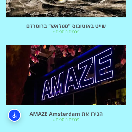
שייט באוטובוס "ספלאש" ברוטרדם
פרטים נוספים »
הכירו את AMAZE Amsterdam
פרטים נוספים »