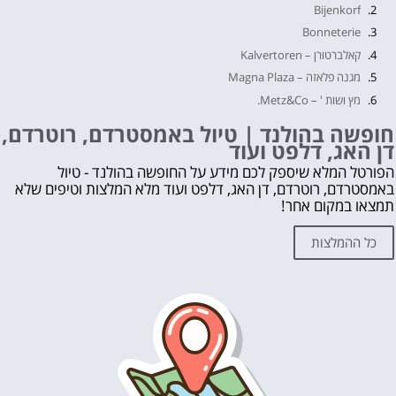
Bijenkorf
Bonneterie
קאלברטורן – Kalvertoren
מגנה פלאזה – Magna Plaza
מץ ושות ' – Metz&Co.
V & D
חופשה בהולנד | טיול באמסטרדם, רוטרדם,
דן האג, דלפט ועוד
ארמון מנור – Villa Arena
חופשה בהולנד | טיול באמסטרדם, רוטרדם, דן האג, דלפט ועוד
הפורטל המלא שיספק לכם מידע על החופשה בהולנד - טיול
באמסטרדם, רוטרדם, דן האג, דלפט ועוד מלא המלצות וטיפים שלא
לקבלת ייעוץ בתכנון החופשה בהולנד ללא עלות השאירו פרטים👇
תמצאו במקום אחר!
אהבת? נא לשתף!
עוד דברים שאסור לפספס 👇
כל ההמלצות
מה לראות ולעשות בהולנד?
לחצו על הכפתור וקבלו את הכל בחינם!