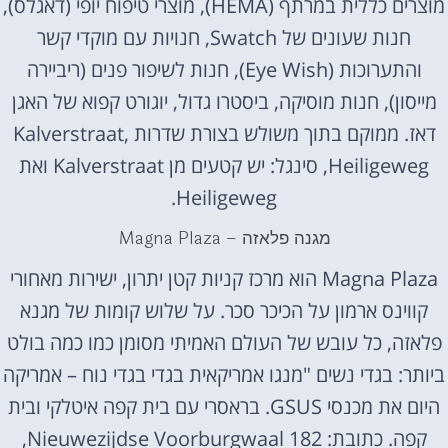
מוצרים כללית במרתף (HEMA), מוצרי טיפוח יופי (דאגלס),
חנות שעונים של Swatch, חנויות עם מוקדי קשר
והתערוכות (Eye Wish), חנות לשיפור פנים (ריביירה
מייסון), חנות מוסיקה, ביסטרו גדול, יוגורט קפוא של האגן
דאז. ממוקם בתוך משולש בצורת שדרות Kalverstraat,
Heiligeweg, סינגל: יש קטעים מן Kalverstraat ואת
Heiligeweg.
מגנה פלאזה – Magna Plaza
Magna Plaza הוא מרכז קניות קטן יתרון, ישירות מאחורי
קווינס ארמון על הכיכר סכר. על שלוש קומות של מגנא
פלאזה, כל עובש של העולם האמיתי מסומן כמו כמה בולט
ביותר: בגדי נשים "מנגו אמריקאית בגדי בגדי נוח – אמריקה
היום את מכנסי GSUS. בראסרי עם בית קפה איטלקי ובית
קפה. כתובת: Nieuwezijdse Voorburgwaal 182,