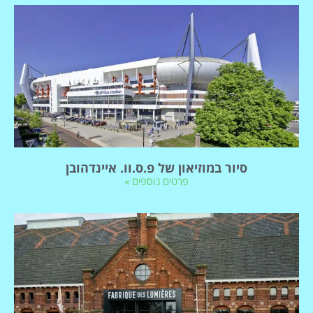
סיור במוזיאון של פ.ס.וו. איינדהובן
פרטים נוספים »