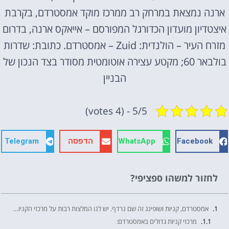
ארנה נמצאת במרחק רב ממרכז מוקד אמסטרדם, בקרבת
איצטדיון מועדון הכדורגל המפורסם – אייאקס ארנה, בדרום
מזרח העיר – הולנדית: Zuid – אמסטרדם. כתובת: שדרות
בולבאר 60; מקטע עצירה אוטומטית מסודר בצד הנכון של
הבניין
5/5 - (4 votes)
Facebook
WhatsApp
הדפסה
Telegram
לחזור למשהו ספציפי?
אמסטרדם, קניות ושופינג זה שם נרדף. יש לנו המלצות רבות על מרכזי הקניות המובילים בעיר המרכזית בהולנד – אמסטרדם. אל תחמיצו את השווקים, הקניונים ואיזורי המסחר והבילוי הגדולים ביותר כאשר אתם מגיעים לטיול בין אם למטרת שופינג, בילוי או נופש בהולנד.
מרכזי קניות גדולים באמסטרדם: