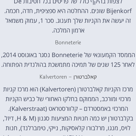
לצפות בהיקף כולל של פריטים בכל חטיבות De
Bijenkorf שונים. ההחלטה היא ספציפית, חדה, חכמה.
זה יעשה את הקניות שלך תענוג. סכר 1, עמוק משמאל
ארמון המלכה.
Bonneterie
הממסד הקמעונאי של Bonneterie נסגר באוגוסט 2014,
לאחר 125 שנים של תמיכה מתמשכת בהולנדית הפתוחה.
קאלברטורן – Kalvertoren
מרכז הקניות קאלברטורן (Kalvertoren) הוא מרכז קניות
מרכזי ומורכב, הממוקם בחלקו האחורי של כביש הקניות
המרכזי באמסטרדם – קלוורסטראט (Kalverstraat).
בקלברטורן יש כמה חנויות המציעות סגנון (H & M, דיזל,
לויס, מנגו, מרלבורו קלאסיקות, נייקי, טימברלנד), חנות